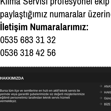
Klima Servisi profesyonel ekip
paylaştığımız numaralar üzerind
İletişim Numaralarımız:
0535 683 31 32
0536 318 42 56
HAKKIMIZDA
ANA
Bursa tüm ilçe ve semtlerine en hızlı en aktif teknik servis ile
HAK
yerinde veya garantili şubelerimizde siz değerli müşterilerimize
eğitimli personelimiz tarafından teknik servis hizmeti
Günce
vermekteyiz.
BİZE