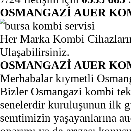
OSMANGAZİ AUER KOM
Her Marka Kombi Cihazlarını
Ulaşabilirsiniz.
OSMANGAZİ AUER KOM
Merhabalar kıymetli Osmanga
Bizler Osmangazi kombi tekn
senelerdir kuruluşunun ilk 
semtimizin yaşayanlarına a
onarımı ya da arızası konus