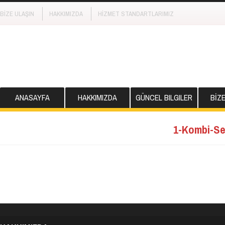
BİZE ULAŞIN
HAKKIMIZDA
HİZMET STANDARTLARIMIZ
ANASAYFA
HAKKIMIZDA
GÜNCEL BILGILER
BİZ
1-Kombi-Se