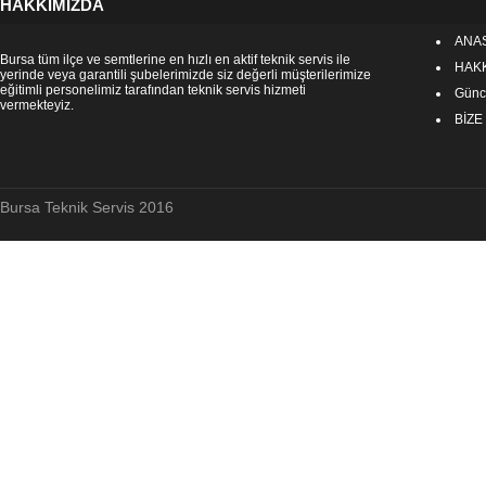
HAKKIMIZDA
ANA
Bursa tüm ilçe ve semtlerine en hızlı en aktif teknik servis ile
HAK
yerinde veya garantili şubelerimizde siz değerli müşterilerimize
eğitimli personelimiz tarafından teknik servis hizmeti
Günce
vermekteyiz.
BİZE
Bursa Teknik Servis 2016