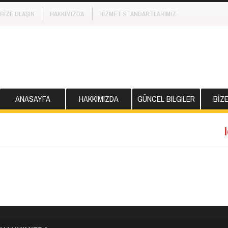
BİZE ULAŞIN
HAKKIMIZDA
HİZMET STANDARTLARIMIZ
ANASAYFA
HAKKIMIZDA
GÜNCEL BILGILER
BİZ