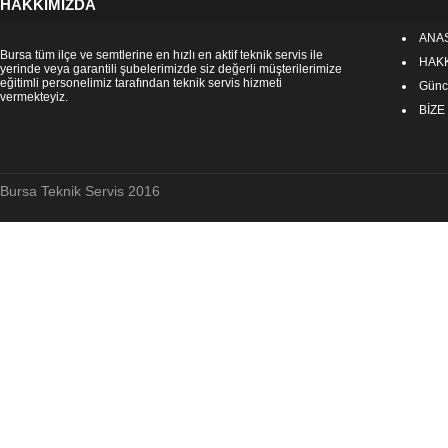
HAKKIMIZDA
ANA
Bursa tüm ilçe ve semtlerine en hızlı en aktif teknik servis ile
HAK
yerinde veya garantili şubelerimizde siz değerli müşterilerimize
eğitimli personelimiz tarafından teknik servis hizmeti
Günce
vermekteyiz.
BİZE
Bursa Teknik Servis 2016