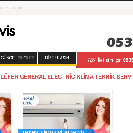
NDARTLARIMIZ
GÜNCEL BILGILER
BİZE ULAŞIN
7/24 İletişim için
0535
İLÜFER GENERAL ELECTRİC KLİMA TEKNİK SERVİ
General Electric Klima Servisi