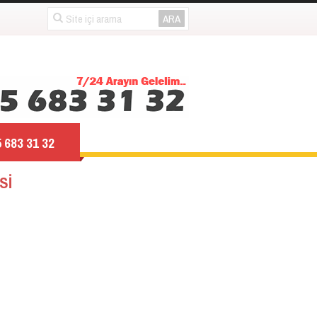
 683 31 32
Sİ