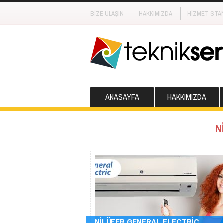
BİZE ULAŞIN
HAKKIMIZDA
HİZMET STA
ANASAYFA
HAKKIMIZDA
N
NİLÜFER GENERAL ELECTRİC