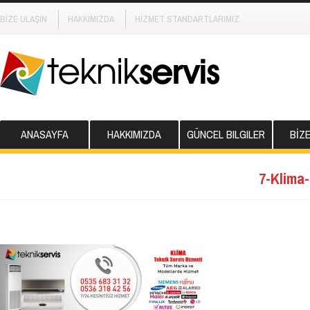
BİZE ULAŞIN
HAKKIMIZDA
HİZMET STANDARTLARIMIZ
ANASAYFA
HAKKIMIZDA
GÜNCEL BILGILER
BİZ
7-Klima