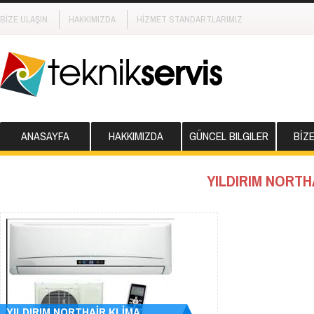
BİZE ULAŞIN
HAKKIMIZDA
HİZMET STANDARTLARIMIZ
ANASAYFA
HAKKIMIZDA
GÜNCEL BILGILER
BİZ
YILDIRIM NORTH
YILDIRIM NORTHAİR KLİMA