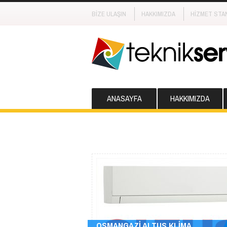
BİZE ULAŞIN
HAKKIMIZDA
HİZMET STA
ANASAYFA
HAKKIMIZDA
OSMANGAZİ ALTUS KLİMA