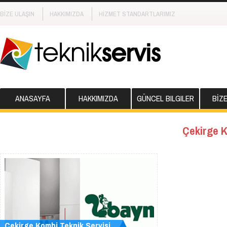
BİZE ULAŞIN
HAKKIMIZDA
HİZMET STANDARTLARIMIZ
ANASAYFA
HAKKIMIZDA
GÜNCEL BILGILER
BİZ
Çekirge K
Çekirge Kombi Teknik Servisi