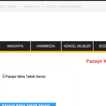
BİZE ULAŞIN
HAKKIMIZDA
HİZMET STANDARTLARIMIZ
ANASAYFA
HAKKIMIZDA
GÜNCEL BILGILER
BİZ
Panayır K
Panayır Klima Teknik Servisi