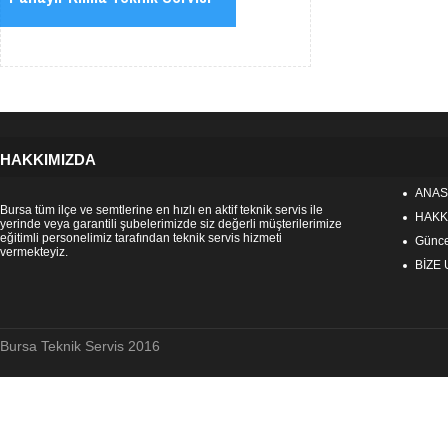
HAKKIMIZDA
ANAS
Bursa tüm ilçe ve semtlerine en hızlı en aktif teknik servis ile
HAKK
yerinde veya garantili şubelerimizde siz değerli müşterilerimize
eğitimli personelimiz tarafından teknik servis hizmeti
Güncel
vermekteyiz.
BİZE
Bursa Teknik Servis 2016