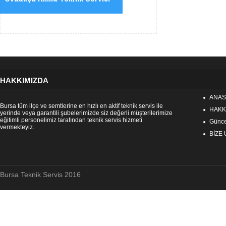
HAKKIMIZDA
ANAS
Bursa tüm ilçe ve semtlerine en hızlı en aktif teknik servis ile
HAKK
yerinde veya garantili şubelerimizde siz değerli müşterilerimize
eğitimli personelimiz tarafından teknik servis hizmeti
Güncel
vermekteyiz.
BİZE
Bursa Teknik Servis 2016