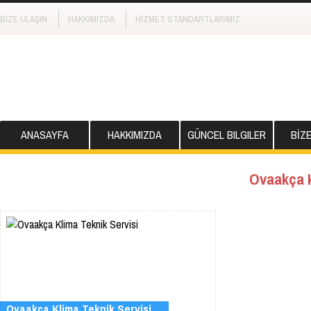
BİZE ULAŞIN
HAKKIMIZDA
HİZMET STANDARTLARIMIZ
ANASAYFA
HAKKIMIZDA
GÜNCEL BILGILER
BİZ
Ovaakça K
Ovaakça Klima Teknik Servisi