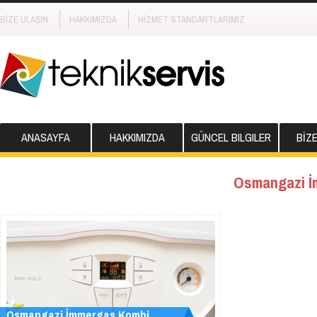
BİZE ULAŞIN
HAKKIMIZDA
HİZMET STANDARTLARIMIZ
ANASAYFA
HAKKIMIZDA
GÜNCEL BILGILER
BİZ
Osmangazi İ
Osmangazi İmmergas Kombi