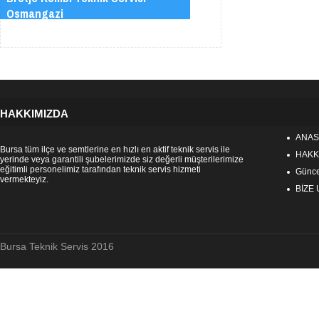
Osmangazi
HAKKIMIZDA
ANAS
Bursa tüm ilçe ve semtlerine en hızlı en aktif teknik servis ile
HAKK
yerinde veya garantili şubelerimizde siz değerli müşterilerimize
eğitimli personelimiz tarafından teknik servis hizmeti
Güncel
vermekteyiz.
BİZE
Bursa Teknik Servis 2016