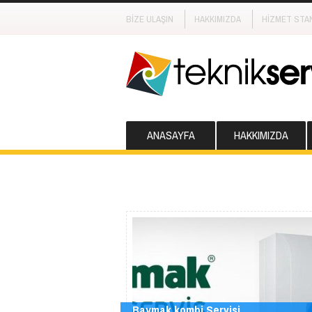
BİZE ULAŞIN
HAKKIMIZDA
HİZMET STA
ANASAYFA
HAKKIMIZDA
Baymak kombi Servisi