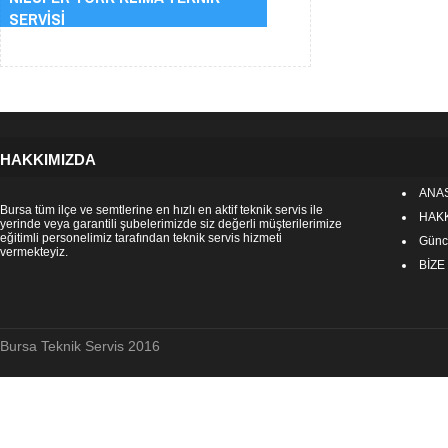
SERVİSİ
HAKKIMIZDA
ANA
Bursa tüm ilçe ve semtlerine en hızlı en aktif teknik servis ile
HAK
yerinde veya garantili şubelerimizde siz değerli müşterilerimize
eğitimli personelimiz tarafından teknik servis hizmeti
Günce
vermekteyiz.
BİZE
Bursa Teknik Servis 2016