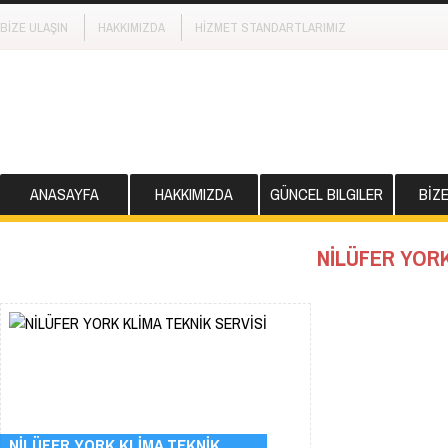
BİZE ULAŞIN
HAKKIMIZDA
HİZMET STANDARTLARIMIZ
ANASAYFA
HAKKIMIZDA
GÜNCEL BILGILER
BİZ
NİLÜFER YORK
NİLÜFER YORK KLİMA TEKNİK