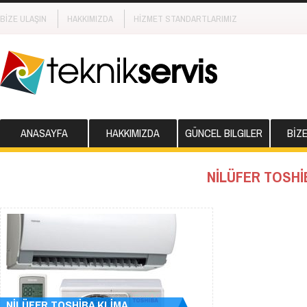
BİZE ULAŞIN
HAKKIMIZDA
HİZMET STANDARTLARIMIZ
ANASAYFA
HAKKIMIZDA
GÜNCEL BILGILER
BİZ
NİLÜFER TOSHİ
NİLÜFER TOSHİBA KLİMA