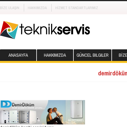
BİZE ULAŞIN
HAKKIMIZDA
HİZMET STANDARTLARIMIZ
ANASAYFA
HAKKIMIZDA
GÜNCEL BILGILER
BİZ
demirdöküm