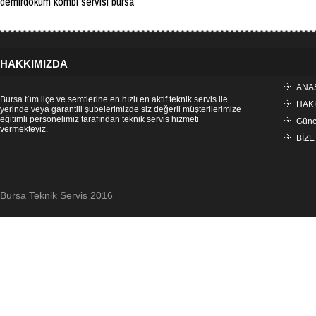
demirdöküm kombi servisi bursa
HAKKIMIZDA
ANA
Bursa tüm ilçe ve semtlerine en hızlı en aktif teknik servis ile
HAK
yerinde veya garantili şubelerimizde siz değerli müşterilerimize
eğitimli personelimiz tarafından teknik servis hizmeti
Günce
vermekteyiz.
BİZE
Bursa Teknik Servis 2016